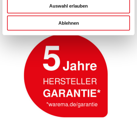
Sonnenschutz
Auswahl erlauben
–
so
einfach
wie
Ablehnen
nie“