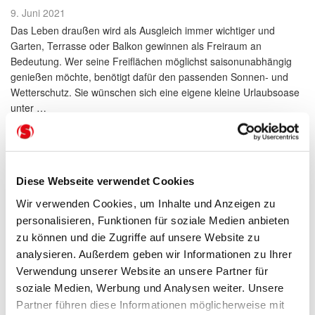
Veröffentlicht
9. Juni 2021
am
Das Leben draußen wird als Ausgleich immer wichtiger und
Garten, Terrasse oder Balkon gewinnen als Freiraum an
Bedeutung. Wer seine Freiflächen möglichst saisonunabhängig
genießen möchte, benötigt dafür den passenden Sonnen- und
Wetterschutz. Sie wünschen sich eine eigene kleine Urlaubsoase
unter …
„Urlaub
weiterlesen
Daheim
–
Lassen
Diese Webseite verwendet Cookies
Sie
sich
Wir verwenden Cookies, um Inhalte und Anzeigen zu
im
WAREMA
personalisieren, Funktionen für soziale Medien anbieten
Podcast
zu können und die Zugriffe auf unsere Website zu
inspirieren“
analysieren. Außerdem geben wir Informationen zu Ihrer
Verwendung unserer Website an unsere Partner für
soziale Medien, Werbung und Analysen weiter. Unsere
Partner führen diese Informationen möglicherweise mit