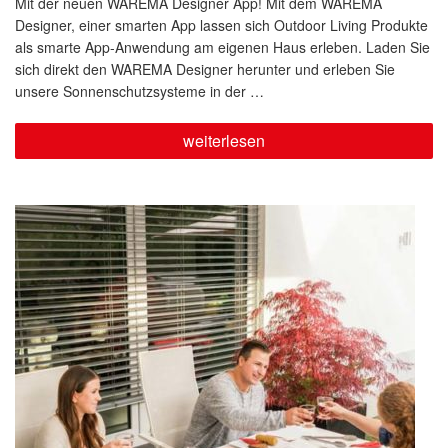
Mit der neuen WAREMA Designer App! Mit dem WAREMA
Designer, einer smarten App lassen sich Outdoor Living Produkte
als smarte App-Anwendung am eigenen Haus erleben. Laden Sie
sich direkt den WAREMA Designer herunter und erleben Sie
unsere Sonnenschutzsysteme in der …
„Planen
weiterlesen
Sie
Ihre
Markise
live
an
Ihrer
Terrasse“