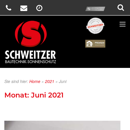
prime
Schweitzer
Renson
Sie sind hier:
Home
»
2021
»
Juni
Monat:
Juni 2021