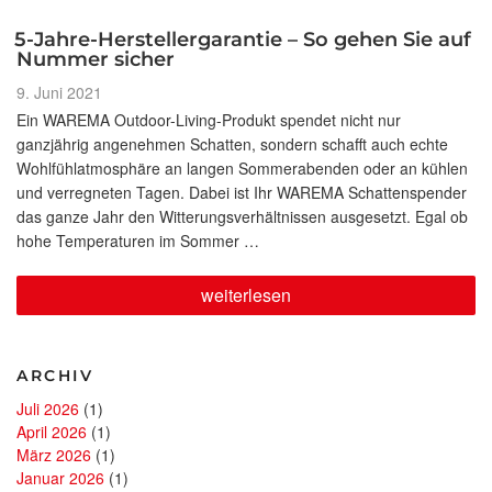
5-Jahre-Herstellergarantie – So gehen Sie auf
Nummer sicher
Veröffentlicht
9. Juni 2021
am
Ein WAREMA Outdoor-Living-Produkt spendet nicht nur
ganzjährig angenehmen Schatten, sondern schafft auch echte
Wohlfühlatmosphäre an langen Sommerabenden oder an kühlen
und verregneten Tagen. Dabei ist Ihr WAREMA Schattenspender
das ganze Jahr den Witterungsverhältnissen ausgesetzt. Egal ob
hohe Temperaturen im Sommer …
„5-
weiterlesen
Jahre-
Herstellergarantie
–
So
ARCHIV
gehen
Sie
Juli 2026
(1)
auf
April 2026
(1)
Nummer
sicher“
März 2026
(1)
Januar 2026
(1)