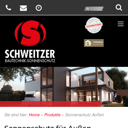
prime
Schweitzer
Renson
Sie sind hier:
Home
»
Produkte
»
Sonnenschutz Außen