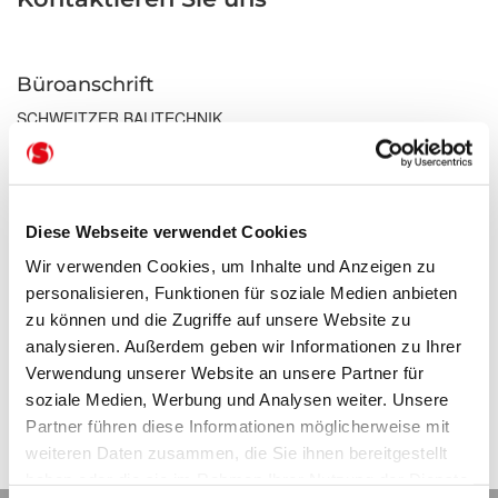
Büroanschrift
SCHWEITZER BAUTECHNIK
Robert-Bosch-Strasse 2
14641 Nauen
Tel.
033 23 4 885 09
Diese Webseite verwendet Cookies
Fax 033234 88535
info@schweitzer-bautechnik.de
Wir verwenden Cookies, um Inhalte und Anzeigen zu
personalisieren, Funktionen für soziale Medien anbieten
zu können und die Zugriffe auf unsere Website zu
Unsere Öffnungszeiten
analysieren. Außerdem geben wir Informationen zu Ihrer
Montag - Freitag
Verwendung unserer Website an unsere Partner für
08.00 - 16.00
soziale Medien, Werbung und Analysen weiter. Unsere
Partner führen diese Informationen möglicherweise mit
Samstag
weiteren Daten zusammen, die Sie ihnen bereitgestellt
nach Vereinbarung
haben oder die sie im Rahmen Ihrer Nutzung der Dienste