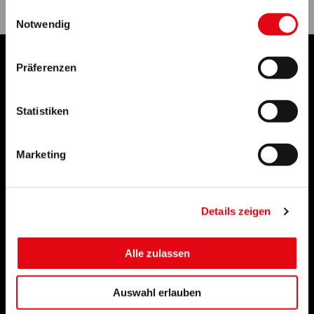
gesammelt haben.
Einwilligungsauswahl
Notwendig
Impressum
Datenschutz
Sitemap
Kontakt
Präferenzen
Statistiken
SPITZENQUALITÄT VON SCHWEITZER
SCHWEITZER BAUTECHNIK GmbH · Robert-Bosch-Straße 2 ·
Marketing
14641 Nauen (Büroanschrift)
Tel.
033 23 4 885 09
· Fax 033234 88535 ·
info@schweitzer-
bautechnik.de
Details zeigen
Bürozeiten:
Mo – Fr 10.00 – 16.00 Uhr
Sa nach Vereinbarung
Alle zulassen
Auswahl erlauben