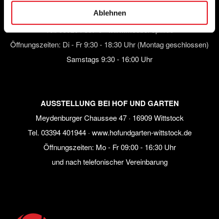
AUSSTELLUNG BEI MÖBEL SPILL
Ablehnen
Gewerbestraße 11 · 39167 Hohe Börde (OT Irxleben)
Tel.
039204 897-0
·
www.moebel-spill.de
Öffnungszeiten: Di - Fr 9:30 - 18:30 Uhr (Montag geschlossen)
Samstags 9:30 - 16:00 Uhr
AUSSTELLUNG BEI HOF UND GARTEN
Meydenburger Chaussee 47 · 16909 Wittstock
Tel.
03394 401944
·
www.hofundgarten-wittstock.de
Öffnungszeiten: Mo - Fr 09:00 - 16:30 Uhr
und nach telefonischer Vereinbarung