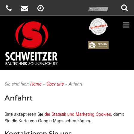
prime
Schweitzer
Renson
Sie sind hier:
Home
»
Über uns
»
Anfahrt
Anfahrt
Bitte akzeptieren Sie
die Statistik und Marketing Cookies
, damit
Sie die Karte von Google Maps sehen können.
Kontaktieren Sie uns