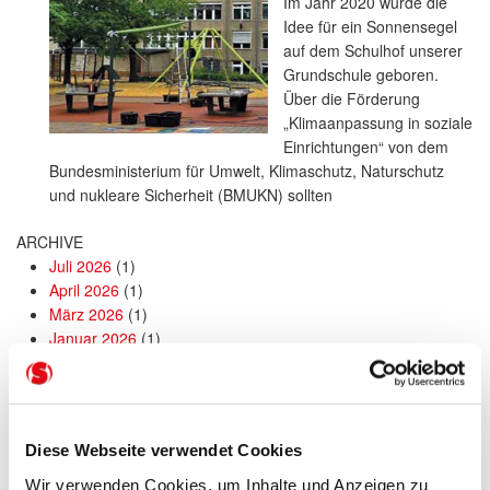
Im Jahr 2020 wurde die
Idee für ein Sonnensegel
auf dem Schulhof unserer
Grundschule geboren.
Über die Förderung
„Klimaanpassung in soziale
Einrichtungen“ von dem
Bundesministerium für Umwelt, Klimaschutz, Naturschutz
und nukleare Sicherheit (BMUKN) sollten
ARCHIVE
Juli 2026
(1)
April 2026
(1)
März 2026
(1)
Januar 2026
(1)
Dezember 2025
(1)
August 2025
(1)
Juli 2025
(2)
April 2025
(1)
Diese Webseite verwendet Cookies
Oktober 2024
(1)
September 2024
(1)
Wir verwenden Cookies, um Inhalte und Anzeigen zu