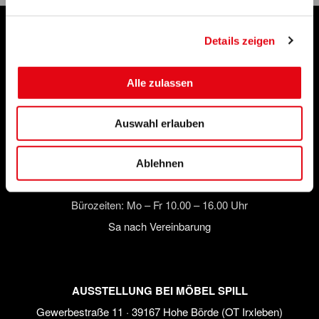
Impressum
Datenschutz
Sitemap
Kontakt
Details zeigen
Alle zulassen
SPITZENQUALITÄT VON SCHWEITZER
SCHWEITZER BAUTECHNIK GmbH · Robert-Bosch-Straße 2 ·
Auswahl erlauben
14641 Nauen (Büroanschrift)
Tel.
033 23 4 885 09
· Fax 033234 88535 ·
info@schweitzer-
Ablehnen
bautechnik.de
Bürozeiten:
Mo – Fr 10.00 – 16.00 Uhr
Sa nach Vereinbarung
AUSSTELLUNG BEI MÖBEL SPILL
Gewerbestraße 11 · 39167 Hohe Börde (OT Irxleben)