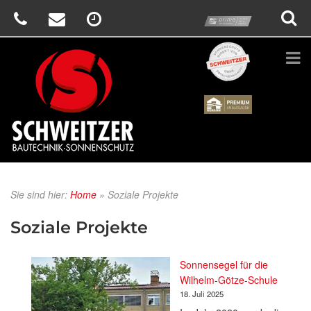
prime
Schweitzer
Renson
Sie sind hier:
Home
»
Soziale Projekte
Soziale Projekte
Sonnensegel für die
Wilhelm-Götze-Schule
18. Juli 2025