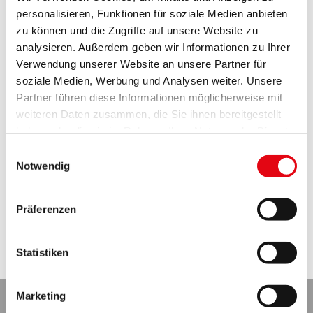
Juli 2024
(2)
personalisieren, Funktionen für soziale Medien anbieten
Mai 2024
(1)
zu können und die Zugriffe auf unsere Website zu
Dezember 2023
(1)
analysieren. Außerdem geben wir Informationen zu Ihrer
September 2023
(1)
Verwendung unserer Website an unsere Partner für
August 2023
(1)
soziale Medien, Werbung und Analysen weiter. Unsere
Mai 2022
(1)
Partner führen diese Informationen möglicherweise mit
März 2022
(1)
weiteren Daten zusammen, die Sie ihnen bereitgestellt
Februar 2022
(1)
haben oder die sie im Rahmen Ihrer Nutzung der Dienste
Januar 2022
(1)
gesammelt haben.
Dezember 2021
(3)
Einwilligungsauswahl
Juni 2021
(5)
Notwendig
Februar 2019
(1)
Januar 2019
(1)
Präferenzen
Mai 2018
(1)
März 2018
(1)
Oktober 2017
(2)
Statistiken
Juni 2017
(1)
Marketing