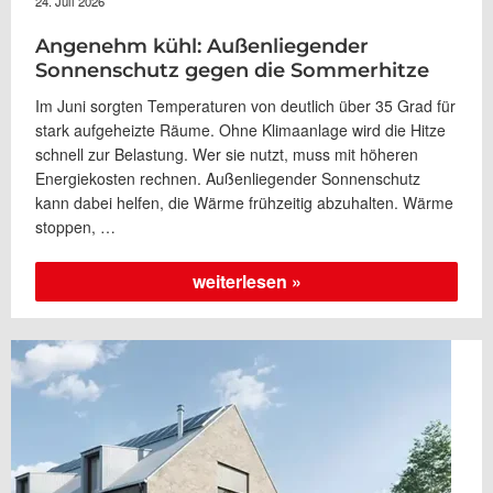
24. Juli 2026
Angenehm kühl: Außenliegender
Sonnenschutz gegen die Sommerhitze
Im Juni sorgten Temperaturen von deutlich über 35 Grad für
stark aufgeheizte Räume. Ohne Klimaanlage wird die Hitze
schnell zur Belastung. Wer sie nutzt, muss mit höheren
Energiekosten rechnen. Außenliegender Sonnenschutz
kann dabei helfen, die Wärme frühzeitig abzuhalten. Wärme
stoppen, …
„Angenehm
weiterlesen
kühl:
Außenliegender
Sonnenschutz
gegen
die
Sommerhitze“