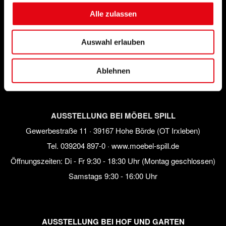
14641 Nauen (Büroanschrift)
Alle zulassen
Tel.
033 23 4 885 09
· Fax 033234 88535 ·
info@schweitzer-
bautechnik.de
Auswahl erlauben
Bürozeiten:
Mo – Fr 10.00 – 16.00 Uhr
Sa nach Vereinbarung
Ablehnen
AUSSTELLUNG BEI MÖBEL SPILL
Gewerbestraße 11 · 39167 Hohe Börde (OT Irxleben)
Tel.
039204 897-0
·
www.moebel-spill.de
Öffnungszeiten: Di - Fr 9:30 - 18:30 Uhr (Montag geschlossen)
Samstags 9:30 - 16:00 Uhr
AUSSTELLUNG BEI HOF UND GARTEN