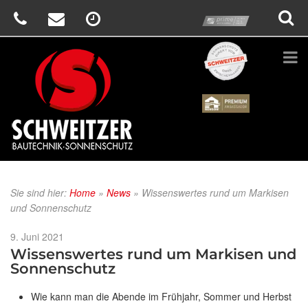
prime
Schweitzer
Renson
Sie sind hier:
Home
»
News
»
Wissenswertes rund um Markisen
und Sonnenschutz
Veröffentlicht
9. Juni 2021
am
Wissenswertes rund um Markisen und
Sonnenschutz
Wie kann man die Abende im Frühjahr, Sommer und Herbst