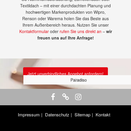
Textildach – mit einer durchdachten Planung und
hochwertigen Markenprodukten von Wipro,
Renson oder Warema holen Sie das Beste aus
Ihrem Außenbereich heraus. Nutzen Sie unser
Kontaktformular
oder
rufen Sie uns direkt an
–
wir
freuen uns auf Ihre Anfrage!
Jetzt unverbindliches Angebot anfordern!
Terrassenüberdachung mit Glaselementen
Textildach Lapure
Lamellendächer
Paradiso
Diafano
Lounge
Cielo
Impressum
Datenschutz
Sitemap
Kontakt