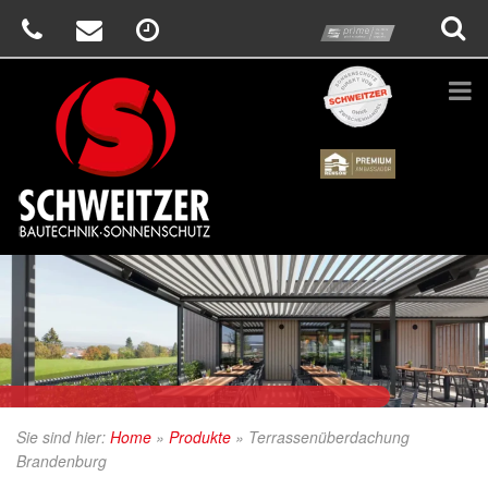
prime
Schweitzer
Renson
Sie sind hier:
Home
»
Produkte
»
Terrassenüberdachung
Brandenburg