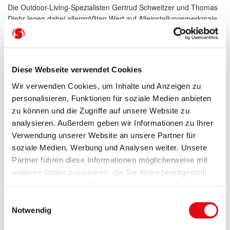
Die Outdoor-Living-Spezialisten Gertrud Schweitzer und Thomas
Diehr legen dabei allergrößten Wert auf Alleinstellungsmerkmale
und individuelle Lösungsmöglichkeiten für ihre Kunden. Sie gelten
als Marktführer im Bereich Outdoor Living und beziehen ihr
hochwertiges Produktsortiment ausschließlich von führenden
Herstellern: Sonnensegel, Pergolamarkisen und klassische
Diese Webseite verwendet Cookies
Markisen von Warema, Lamellendächer und Terrassendächer
von Renson – und Alu-Glas- Terrassendächer von WiPro.
Wir verwenden Cookies, um Inhalte und Anzeigen zu
Caravita deckt den Bereich hochwertiger und individueller
personalisieren, Funktionen für soziale Medien anbieten
Sonnenschirme ab.
zu können und die Zugriffe auf unsere Website zu
analysieren. Außerdem geben wir Informationen zu Ihrer
Fazit: Ein Besuch bei Schweitzer Bautechnik rentiert sich auf
Verwendung unserer Website an unsere Partner für
jeden Fall! Wertvolle Tipps, individuelle Konzeptlösungen und ein
soziale Medien, Werbung und Analysen weiter. Unsere
perfekter Rundum-Service garantieren höchsten Wohnkomfort
Partner führen diese Informationen möglicherweise mit
und ein traumhaftes Ambiente.
weiteren Daten zusammen, die Sie ihnen bereitgestellt
haben oder die sie im Rahmen Ihrer Nutzung der Dienste
gesammelt haben.
Einwilligungsauswahl
Notwendig