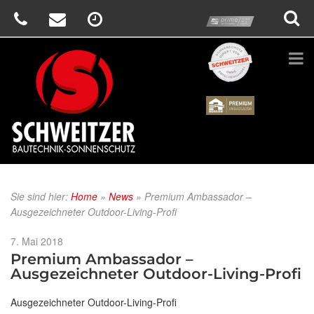
prime
Schweitzer
Renson
Sie sind hier:
Home
»
News
»
Premium Ambassador –
Ausgezeichneter Outdoor-Living-Profi
Veröffentlicht
7. Mai 2018
am
Premium Ambassador –
Ausgezeichneter Outdoor-Living-Profi
Ausgezeichneter Outdoor-Living-Profi