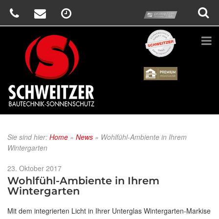
prime
Schweitzer
Renson
Sie sind hier:
Home
»
News
»
Wohlfühl-Ambiente in Ihrem
Wintergarten
Veröffentlicht
23. Oktober 2017
am
Wohlfühl-Ambiente in Ihrem
Wintergarten
Mit dem integrierten Licht in Ihrer Unterglas Wintergarten-Markise