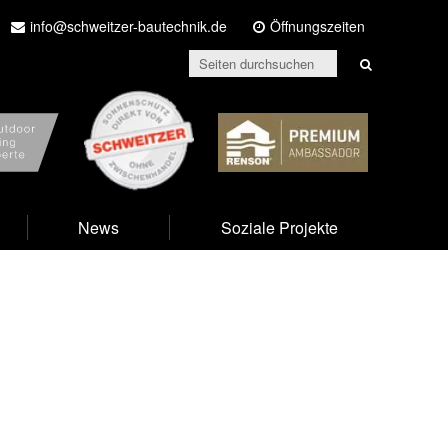
info@schweitzer-bautechnik.de
Öffnungszeiten
prime
Schweitzer
Renson
News
Soziale Projekte