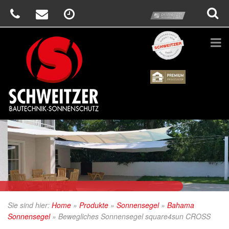
prime
Schweitzer
Renson
Sie sind hier:
Home
»
Produkte
»
Sonnensegel
»
Bahama
Sonnensegel
»
Bewegliches Sonnensegel square4sun CROSS