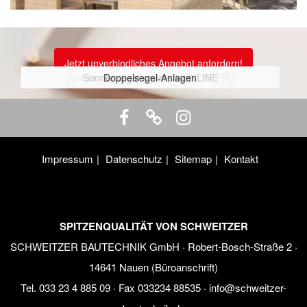
Jetzt unverbindliches Angebot anfordern!
Sonnensegel square4sun CROSS PRO
Sonnensegel square4sun LINE
Sonnensegel elips4sun
Doppelsegel-Anlagen
Impressum
Datenschutz
Sitemap
Kontakt
SPITZENQUALITÄT VON SCHWEITZER
SCHWEITZER BAUTECHNIK GmbH · Robert-Bosch-Straße 2 ·
14641 Nauen (Büroanschrift)
Tel.
033 23 4 885 09
· Fax 033234 88535 ·
info@schweitzer-