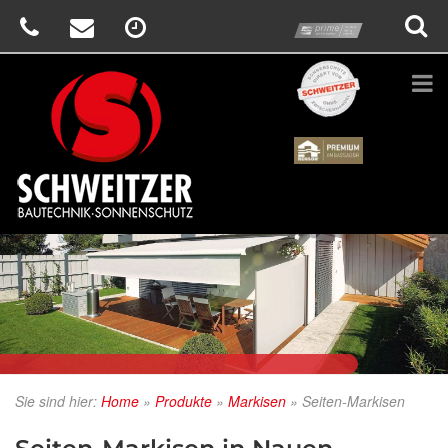
prime
Schweitzer
Renson
Sie sind hier:
Home
»
Produkte
»
Markisen
»
Seiten-Markisen