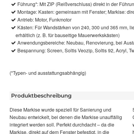
Führung*: Mit ZIP (Reißverschluss) direkt in der Führ
Montage: Kasten: gemeinsam mit Fenster; Markise: di
Antrieb: Motor, Funkmotor
Kästen: Für Wandstärken von 240, 300 und 365 mm, li
erhältlich (z. B. für bauseitige Mauerwerkskästen)
Anwendungsbereiche: Neubau, Renovierung, bei Austa
Bespannung: Screen, Soltis Veozip, Soltis 92, Acryl
(*Typen- und ausstattungsabhängig)
Produktbeschreibung
Diese Markise wurde speziell für Sanierung und
Sanierung: einfache Fensteranbindung durch
Neubau entwickelt, bei denen die Markise unauffällig
Clipsystem, vorhandene Kästen können oft genutzt
integriert werden soll. Perfekt durchdacht – da die
werden und die Neubau-Aufsetz Markise hat
Markise, direkt auf dem Fenster befestigt, in die
hervorragende Wärme- und Schalldämmwerte. So