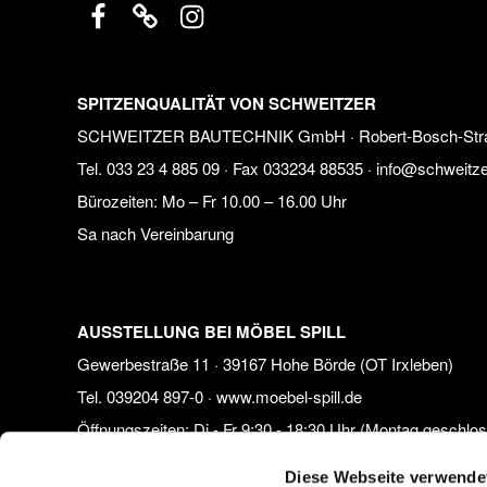
SPITZENQUALITÄT VON SCHWEITZER
SCHWEITZER BAUTECHNIK GmbH · Robert-Bosch-Straße 
Tel.
033 23 4 885 09
· Fax 033234 88535 ·
info@schweitze
Bürozeiten:
Mo – Fr 10.00 – 16.00 Uhr
Sa nach Vereinbarung
AUSSTELLUNG BEI MÖBEL SPILL
Gewerbestraße 11 · 39167 Hohe Börde (OT Irxleben)
Tel.
039204 897-0
·
www.moebel-spill.de
Öffnungszeiten: Di - Fr 9:30 - 18:30 Uhr (Montag geschlo
Samstags 9:30 - 16:00 Uhr
Diese Webseite verwende