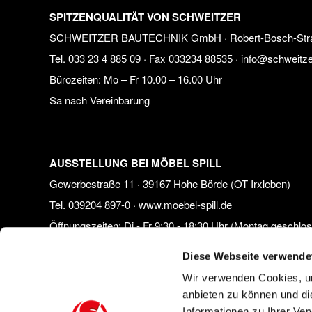
SPITZENQUALITÄT VON SCHWEITZER
SCHWEITZER BAUTECHNIK GmbH · Robert-Bosch-Straße 
Tel.
033 23 4 885 09
· Fax 033234 88535 ·
info@schweitze
Bürozeiten:
Mo – Fr 10.00 – 16.00 Uhr
Sa nach Vereinbarung
AUSSTELLUNG BEI MÖBEL SPILL
Gewerbestraße 11 · 39167 Hohe Börde (OT Irxleben)
Tel.
039204 897-0
·
www.moebel-spill.de
Öffnungszeiten: Di - Fr 9:30 - 18:30 Uhr (Montag geschlo
Samstags 9:30 - 16:00 Uhr
Diese Webseite verwende
Wir verwenden Cookies, um
anbieten zu können und di
AUSSTELLUNG BEI HOF UND GARTEN
Informationen zu Ihrer Ve