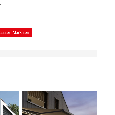
d
rrassen-Markisen