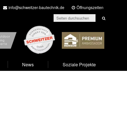
info@schweitzer-bautechnik.de
Öffnungszeiten
prime
Schweitzer
Renson
News
Soziale Projekte