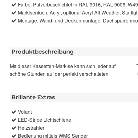
Farbe: Pulverbeschichtet in RAL 9016, RAL 9006, W4
Markisentuch: Acryl, optional Acryl All Weather, Starligh
Montage: Wand- und Deckenmontage, Dachsparrenmo
Produktbeschreibung
Mit dieser Kassetten-Markise kann sich jeder auf
Terrasse freuen. Das kleine und kompakte Design der
schöne Stunden auf der perfekt verschatteten
Brillante Extras
Volant
LED-Stripe Lichtschiene
Heizstrahler
Bedienung mittels WMS Sender