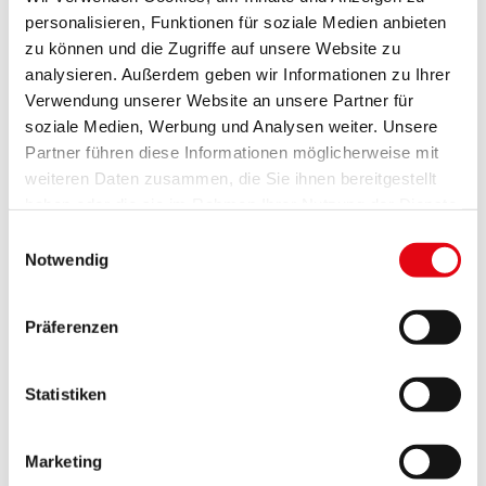
einzigartiger gestalterischer Wirkung. Holz- und
personalisieren, Funktionen für soziale Medien anbieten
Bambus-Jalousien von ANWIS geben Ihren Räumen
zu können und die Zugriffe auf unsere Website zu
eine ganz natürliche, persönliche Note. Durch
unterschiedlichste Farbtöne und Lamellengrößen
analysieren. Außerdem geben wir Informationen zu Ihrer
finden Sie garantiert die Lösung, die zu Ihrem Stil
Verwendung unserer Website an unsere Partner für
und Ihrer Einrichtung passt. Ideal für alle, die das
soziale Medien, Werbung und Analysen weiter. Unsere
Zuhause zu einem warmen, gemütlichen Ort für die
Partner führen diese Informationen möglicherweise mit
ganze Familie machen möchten.
weiteren Daten zusammen, die Sie ihnen bereitgestellt
haben oder die sie im Rahmen Ihrer Nutzung der Dienste
gesammelt haben.
Einwilligungsauswahl
Das könnte Sie auch interessieren
Notwendig
Präferenzen
Statistiken
Marketing